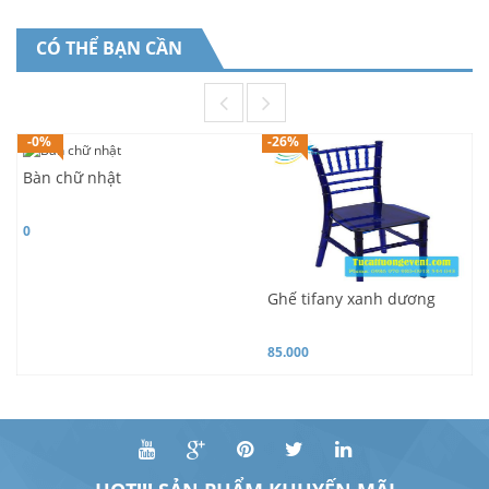
CÓ THỂ BẠN CẦN
-0%
-26%
Bàn chữ nhật
0
Ghế tifany xanh dương
85.000