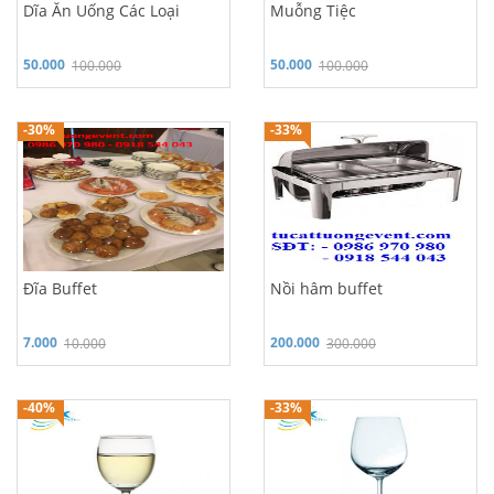
Dĩa Ăn Uống Các Loại
Muỗng Tiệc
50.000
50.000
100.000
100.000
Hỗ trợ 24/7: 0986 970 980
Hỗ trợ 24/7: 0986 970 980
-30%
-33%
Đĩa Buffet
Nồi hâm buffet
7.000
200.000
10.000
300.000
Hỗ trợ 24/7: 0986 970 980
Hỗ trợ 24/7: 0986 970 980
-40%
-33%