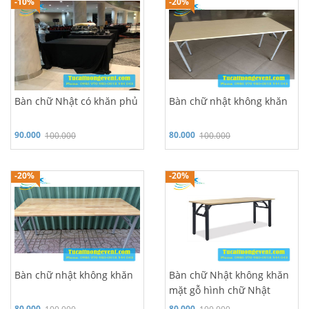
Hỗ trợ 24/7: 0986 970 980
Hỗ trợ 24/7: 0986 970 980
-10%
-20%
Bàn chữ Nhật có khăn phủ
Bàn chữ nhật không khăn
90.000
80.000
100.000
100.000
Hỗ trợ 24/7: 0986 970 980
Hỗ trợ 24/7: 0986 970 980
-20%
-20%
Bàn chữ nhật không khăn
Bàn chữ Nhật không khăn
mặt gỗ hình chữ Nhật
0,5*1m5
80.000
80.000