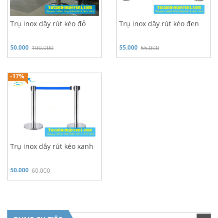
Trụ inox dây rút kéo đỏ
Trụ inox dây rút kéo đen
50.000
55.000
100.000
55.000
Hỗ trợ 24/7: 0986 970 980
-17%
Trụ inox dây rút kéo xanh
50.000
60.000