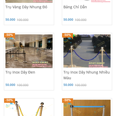
Trụ Vàng Dây Nhung Đỏ
Bảng Chỉ Dẫn
50.000
50.000
100.000
100.000
Hỗ trợ 24/7: 0986 970 980
Hỗ trợ 24/7: 0986 970 980
-50%
-50%
Trụ Inox Dây Đen
Trụ Inox Dây Nhung Nhiều
Màu
50.000
50.000
100.000
100.000
Hỗ trợ 24/7: 0986 970 980
Hỗ trợ 24/7: 0986 970 980
-50%
-50%