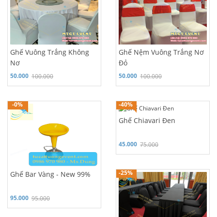
Ghế Vuông Trắng Không
Ghế Nệm Vuông Trắng Nơ
Nơ
Đỏ
50.000
50.000
100.000
100.000
Hỗ trợ 24/7: 0986 970 980
Hỗ trợ 24/7: 0986 970 980
-0%
-40%
Ghế Chiavari Đen
45.000
75.000
Hỗ trợ 24/7: 0986 970 980
-25%
Ghế Bar Vàng - New 99%
95.000
95.000