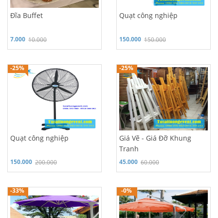
Đĩa Buffet
Quạt công nghiệp
7.000
150.000
10.000
150.000
Hỗ trợ 24/7: 0986 970 980
Hỗ trợ 24/7: 0986 970 980
-25%
-25%
Quạt công nghiệp
Giá Vẽ - Giá Đỡ Khung
Tranh
150.000
45.000
200.000
60.000
Hỗ trợ 24/7: 0986 970 980
Hỗ trợ 24/7: 0986 970 980
-33%
-0%