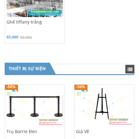
Ghế tiffany trắng
65.000
85.000
THIẾT BỊ SỰ KIỆN
Hỗ trợ 24/7: 0986 970 980
Hỗ trợ 24/7: 0986 970 980
-50%
-50%
Trụ Barrie Đen
Giá Vẽ