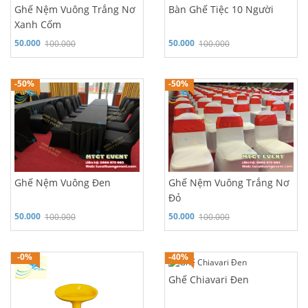
Ghế Nệm Vuông Trắng Nơ
Bàn Ghế Tiệc 10 Người
Xanh Cốm
50.000
50.000
100.000
100.000
Hỗ trợ 24/7: 0986 970 980
Hỗ trợ 24/7: 0986 970 980
-50%
-50%
Ghế Nệm Vuông Đen
Ghế Nệm Vuông Trắng Nơ
Đỏ
50.000
50.000
100.000
100.000
Hỗ trợ 24/7: 0986 970 980
Hỗ trợ 24/7: 0986 970 980
-0%
-40%
Ghế Chiavari Đen