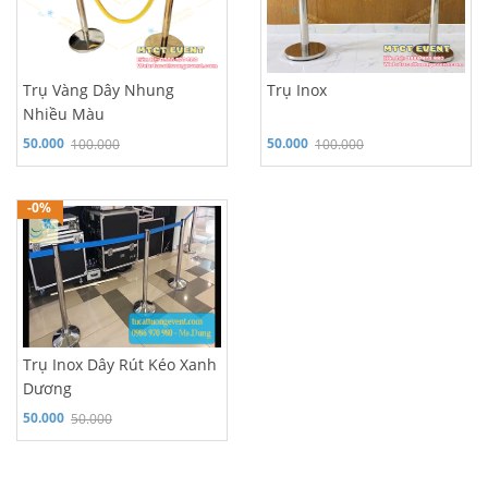
Trụ Vàng Dây Nhung
Trụ Inox
Nhiều Màu
50.000
50.000
100.000
100.000
Hỗ trợ 24/7: 0986 970 980
-0%
Trụ Inox Dây Rút Kéo Xanh
Dương
50.000
50.000