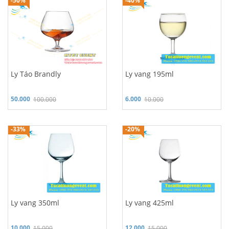
-50%
-40%
Ly Táo Brandly
Ly vang 195ml
50.000
6.000
100.000
10.000
Hỗ trợ 24/7: 0986 970 980
Hỗ trợ 24/7: 0986 970 980
-33%
-20%
Ly vang 350ml
Ly vang 425ml
10.000
12.000
15.000
15.000