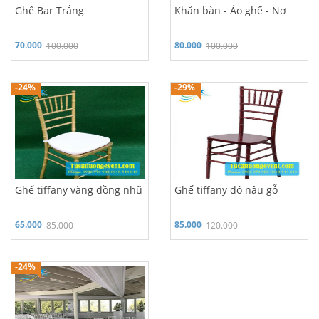
Ghế Bar Trắng
Khăn bàn - Áo ghế - Nơ
70.000
80.000
100.000
100.000
Hỗ trợ 24/7: 0986 970 980
Hỗ trợ 24/7: 0986 970 980
-24%
-29%
Ghế tiffany vàng đồng nhũ
Ghế tiffany đô nâu gỗ
65.000
85.000
85.000
120.000
Hỗ trợ 24/7: 0986 970 980
-24%