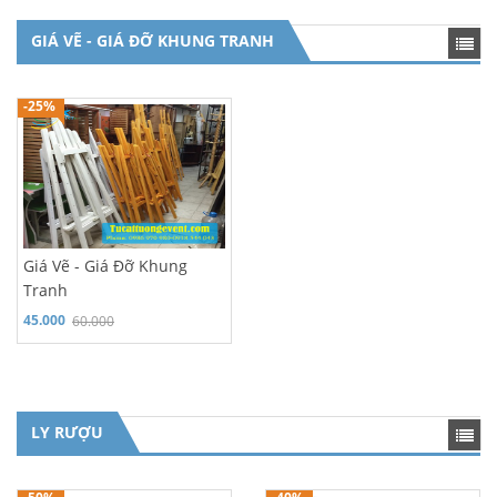
GIÁ VẼ - GIÁ ĐỠ KHUNG TRANH
Hỗ trợ 24/7: 0986 970 980
-25%
Giá Vẽ - Giá Đỡ Khung
Tranh
45.000
60.000
LY RƯỢU
Hỗ trợ 24/7: 0986 970 980
Hỗ trợ 24/7: 0986 970 980