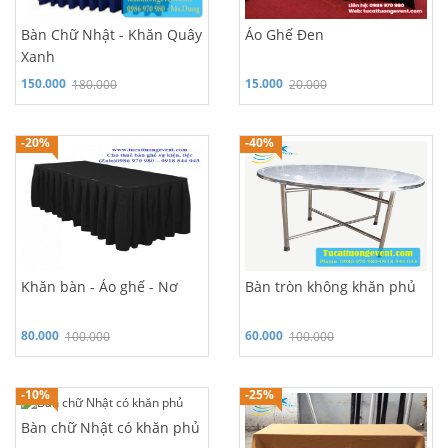
Bàn Chữ Nhật - Khăn Quây
Áo Ghế Đen
Xanh
150.000
15.000
180.000
20.000
Hỗ trợ 24/7: 0986 970 980
Hỗ trợ 24/7: 0986 970 980
-20%
-40%
Khăn bàn - Áo ghế - Nơ
Bàn tròn không khăn phủ
80.000
60.000
100.000
100.000
Hỗ trợ 24/7: 0986 970 980
Hỗ trợ 24/7: 0986 970 980
-10%
-25%
Bàn chữ Nhật có khăn phủ