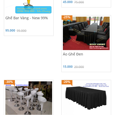
45.000
75.000
Hỗ trợ 24/7: 0986 970 980
-25%
Ghế Bar Vàng - New 99%
95.000
95.000
Áo Ghế Đen
15.000
20.000
Hỗ trợ 24/7: 0986 970 980
Hỗ trợ 24/7: 0986 970 980
-30%
-20%