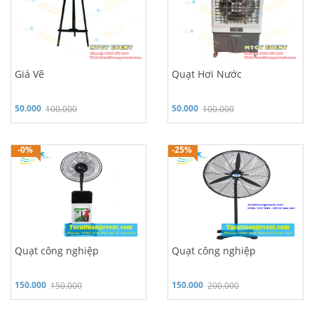
Giá Vẽ
Quạt Hơi Nước
50.000
50.000
100.000
100.000
Hỗ trợ 24/7: 0986 970 980
Hỗ trợ 24/7: 0986 970 980
-0%
-25%
Quạt công nghiệp
Quạt công nghiệp
150.000
150.000
150.000
200.000