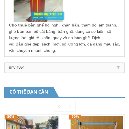
Cho thuê bàn
ghế hội nghị, khăn
bàn
, thảm đỏ, âm thanh,
ghế
bàn
bar, bộ cắt băng.
bàn
ghế, dụng cụ sự kiện. số
lượng lớn, giá rẻ. khăn, quay và nơ
bàn
ghế. Dịch
vụ:
Bàn
ghế đẹp, sạch, mới, số lượng lớn, đa dạng màu sắc,
vận chuyển nhanh chóng.
REVIEWS
CÓ THỂ BẠN CẦN
-50%
-50%