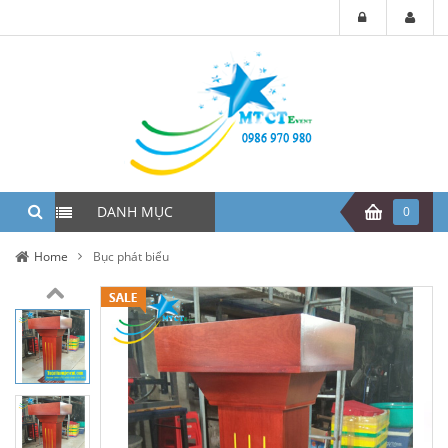
DANH MỤC
0
Home
Bục phát biểu