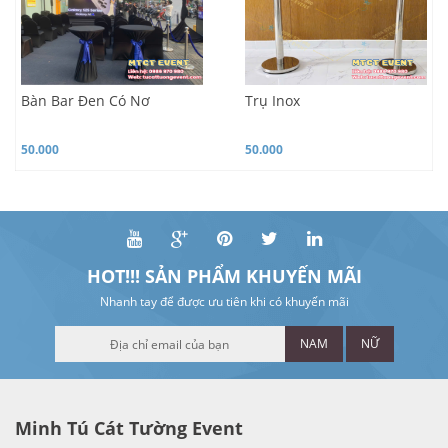
Bàn Bar Đen Có Nơ
Trụ Inox
50.000
50.000
HOT!!! SẢN PHẨM KHUYẾN MÃI
Nhanh tay để được ưu tiên khi có khuyến mãi
NAM
NỮ
Minh Tú Cát Tường Event