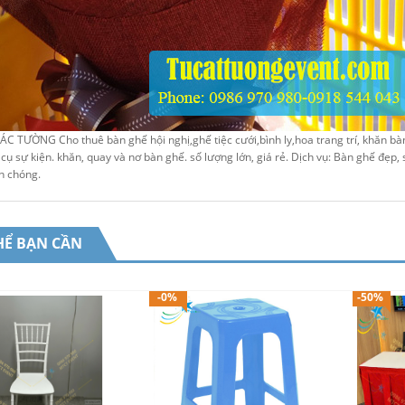
C TƯỜNG Cho thuê bàn ghế hội nghị,ghế tiệc cưới,bình ly,hoa trang trí, khăn bà
cụ sự kiện. khăn, quay và nơ bàn ghế. số lượng lớn, giá rẻ. Dịch vụ: Bàn ghế đẹp,
h chóng.
HỂ BẠN CẦN
-0%
-50%