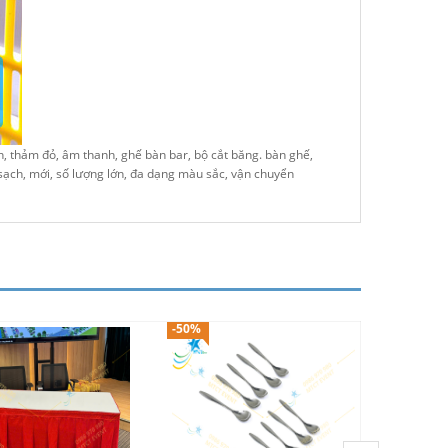
n, thảm đỏ, âm thanh, ghế bàn bar, bộ cắt băng. bàn ghế,
 sạch, mới, số lượng lớn, đa dạng màu sắc, vận chuyển
-50%
-
-99900%