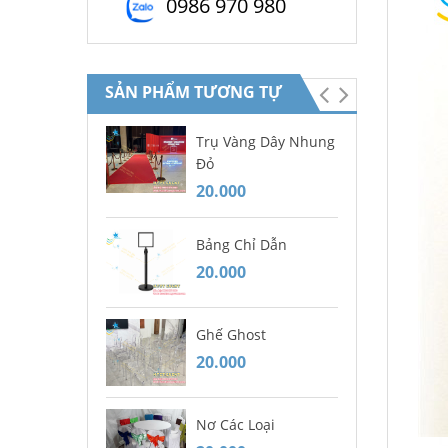
0986 970 980
SẢN PHẨM TƯƠNG TỰ
Trụ Vàng Dây Nhung
Mâ
Đỏ
20
20.000
Bà
Bảng Chỉ Dẫn
20
20.000
Gh
Ghế Ghost
Bà
20.000
20
Nơ Các Loại
Dĩ