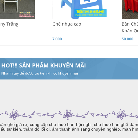
any Trắng
Ghế nhựa cao
Bàn Chữ
Khăn Q
7.000
50.000
HOT!!! SẢN PHẨM KHUYẾN MÃI
Nhanh tay để được ưu tiên khi có khuyến mãi
n ghế giá rẻ, cung cấp cho thuê bàn hội nghị, cho thuê bàn ghế đám c
hấu sự kiện, thảm đỏ lối đi, âm thanh ánh sáng chuyên nghiệp, màn hìn