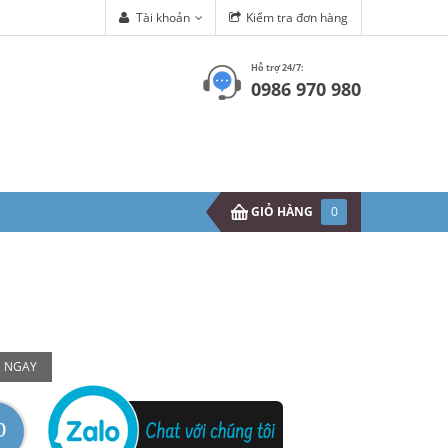
Tài khoản
Kiểm tra đơn hàng
Hỗ trợ 24/7:
0986 970 980
GIỎ HÀNG
0
 NGAY