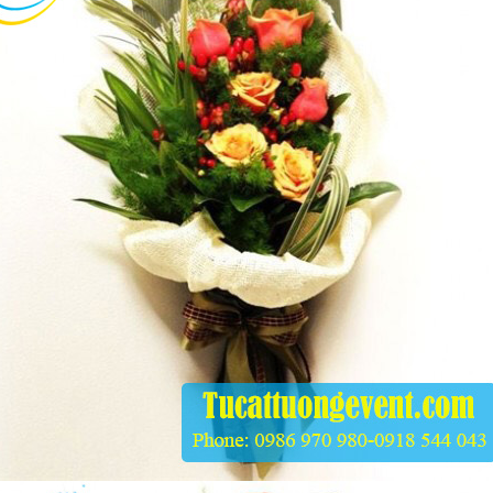
m Xoay
.000
n Tròn Đen
.000
ế Tifany Trắng
n Xanh
.000
a Ăn Uống Các Loại