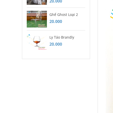
20.000
20
Ghế Ghost Loại 2
Mu
20.000
20
Ly Táo Brandly
Gh
20.000
Ca
20