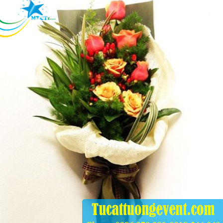
.000
ỗng Tiệc
.000
ế Bar Trắng Lưng
o Và Bàn Bar
.000