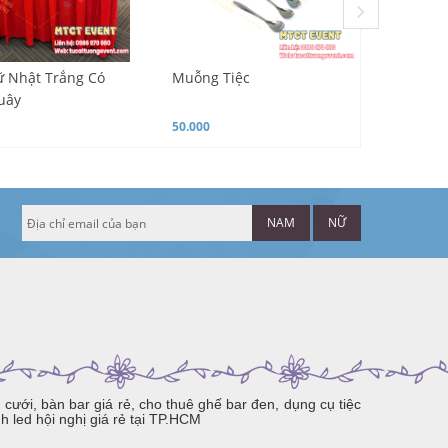
 Nhật Trắng Có
Muỗng Tiệc
Bàn trò
uây
50.000
100.000
NAM
NỮ
ưới, bàn bar giá rẻ, cho thuê ghế bar đen, dụng cụ tiệc
h led hội nghị giá rẻ tại TP.HCM