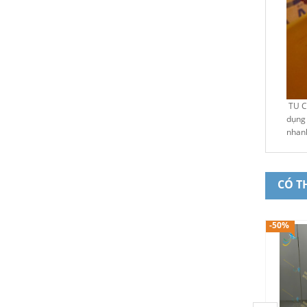
TU CÁ
dụng 
nhan
CÓ T
-50%