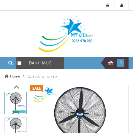
DANH MỤC
0
Home
Quạt công nghiệp