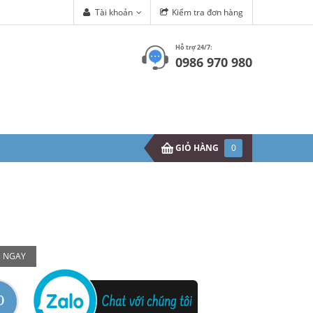
Tài khoản
Kiểm tra đơn hàng
Hỗ trợ 24/7:
0986 970 980
GIỎ HÀNG
0
 NGAY