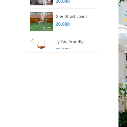
20.000
20
Ghế Ghost Loại 2
Mu
20.000
20
Ly Táo Brandly
Gh
20.000
Ca
20