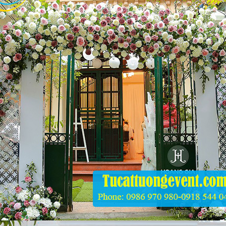
m Xoay
.000
n Tròn Đen
.000
ế Tifany Trắng
n Xanh
.000
a Ăn Uống Các Loại