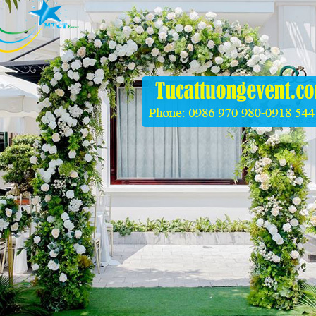
.000
ỗng Tiệc
.000
ế Bar Trắng Lưng
o Và Bàn Bar
.000