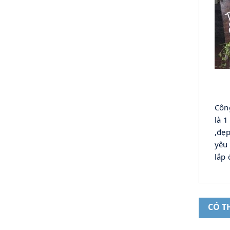
Công
là 1
,đẹp
yêu 
lắp 
CÓ T