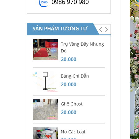
0986 970 980
SẢN PHẨM TƯƠNG TỰ
Trụ Vàng Dây Nhung
Mâ
Đỏ
20
20.000
Bà
Bảng Chỉ Dẫn
20
20.000
Gh
Ghế Ghost
Bà
20.000
20
Nơ Các Loại
Dĩ