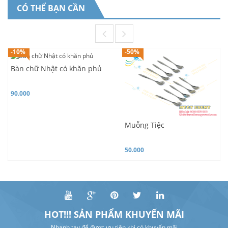
CÓ THỂ BẠN CẦN
-10%
-50%
Bàn chữ Nhật có khăn phủ
90.000
Muỗng Tiệc
50.000
HOT!!! SẢN PHẨM KHUYẾN MÃI
Nhanh tay để được ưu tiên khi có khuyến mãi