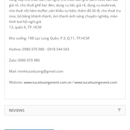
giá rẻ, cho thuê ghế bar đen, dụng cụ tiệc giá rẻ, dụng cụ teabreak,
cho thuê nồi hâm buffet ,sân khấu sự kiện, thảm đỏ lối đi, cho thuê trụ
inox, bộ băng khánh thành, âm thanh ánh sáng chuyên nghiệp, màn
hình led hội nghị giá
13, quận 6, TP. HCM
Kho xưởng: 188 Lạc Long Quân, P.3, Q.11, TP.HCM
Hotline: 0986 970 980 - 0918 544 043
Zalo: 0986 970 980
Mail: minhtucattuong@gmail.com
Website:
www.tucattuongevent.com.vn
/
www.tucattuongevent.com
REVIEWS