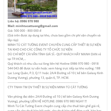
Liên hệ: 0986 970 980
Mail: minhtucattuong@gmail.com
Giá: 500 000 - 800 000 đ
(Giá trên được áp dụng tại kho, chưa bao gồm chi phí vận chuyển và
lắp ráp)
MINH TÚ CÁT TƯỜNG EVENT CHUYÊN CUNG CẤP THIẾT BỊ SỰ KIỆN
TẠI KHO CHO CÁC CÔNG TY TỔ CHỨC SỰ KIỆN
DÙ CHỈ MỘT CÁI VẪN TÍNH GIÁ SỈ.- QUÝ KHÁCH HÃY MẠNH DẠN rẻ
tại TP.HCM,...
Quý khách có nhu cầu vui lòng liên hệ Hotline 0986 970 980 - 0918
544 043 để được tư vấn hoặc xem hàng trực tiếp tại kho xưởng: 188
Lạc Long Quân, P.3, Q.11 hoặc 2A/4 Đường số 10 ( kế bên Galaxy Kinh
Dương Vương), phường 13, quận 6, TP. HCM.
-----------------------------------------------------------------------
CTY TNHH TM DV THIẾT BỊ SỰ KIỆN MINH TÚ CÁT TƯỜNG
Văn phòng đaị diện: 2A/4 Đường số 10 ( kế bên Galaxy Kinh Dương
Vương), phường LIÊN HỆ HOTLINE: 0986 970 980 NGAY !!!
Minh Tú Cát Tường Event chuyên cung cấp cho thuê bàn ghế giá rẻ,
cung cấp cho thuê bàn hội nghị, cho thuê bàn ghế đám cưới, bàn bar