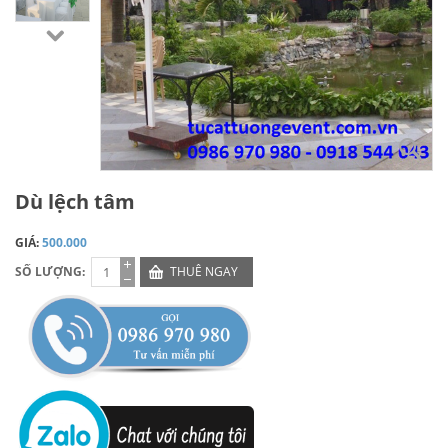
Dù lệch tâm
GIÁ:
500.000
SỐ LƯỢNG:
THUÊ NGAY