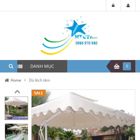
DANH MỤC
0
Home
Dù lệch tâm