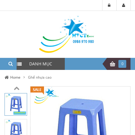
DANH MỤC
0
Home
Ghế nhựa cao