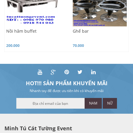
Nồi hâm buffet
Ghế bar
200.000
70.000
HOT!!! SẢN PHẨM KHUYẾN MÃI
Nhanh tay để được ưu tiên khi có khuyến mãi
NAM
NỮ
Minh Tú Cát Tường Event