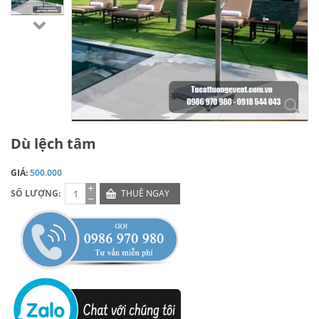
Dù lệch tâm
GIÁ:
500.000
SỐ LƯỢNG:
THUÊ NGAY