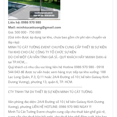
Liên hệ: 0986 970 980
Mail: minhtucattuong@gmail.com
Giá: 500 000 - 750 000
(Giá trên được áp dụng tại kho, chưa bao gồm chi phí vận chuyển và
lắp ráp)
MINH TÚ CÁT TƯỜNG EVENT CHUYÊN CUNG CẤP THIẾT BỊ SỰ KIỆN
TẠI KHO CHO CÁC CÔNG TY TỔ CHỨC SỰ KIỆN
DÙ CHỈ MỘT CÁI VẪN TÍNH GIÁ SỈ.- QUÝ KHÁCH HÃY MẠNH DẠN rẻ
tại TP.HCM,...
Quý khách có nhu cầu vui lòng liên hệ Hotline 0986 970 980 - 0918
544 043 để được tư vấn hoặc xem hàng trực tiếp tại kho xưởng: 188
Lạc Long Quân, P.3, Q.11 hoặc 2A/4 Đường số 10 ( kế bên Galaxy Kinh
Dương Vương), phường 13, quận 6, TP. HCM.
-----------------------------------------------------------------------
CTY TNHH TM DV THIẾT BỊ SỰ KIỆN MINH TÚ CÁT TƯỜNG
Văn phòng đaị diện: 2A/4 Đường số 10 ( kế bên Galaxy Kinh Dương
Vương), phường LIÊN HỆ HOTLINE: 0986 970 980 NGAY !!!
Minh Tú Cát Tường Event chuyên cung cấp cho thuê bàn ghế giá rẻ,
cung cấp cho thuê bàn hội nghị, cho thuê bàn ghế đám cưới, bàn bar