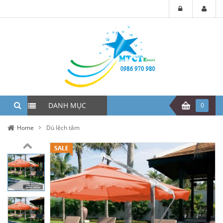
DANH MỤC
0
Home
Dù lệch tâm