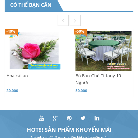
CÓ THỂ BẠN CẦN
-40%
-50%
Hoa cài áo
Bộ Bàn Ghế Tiffany 10
Người
30.000
50.000
HOT!!! SẢN PHẨM KHUYẾN MÃI
Nhanh tay để được ưu tiên khi có khuyến mãi