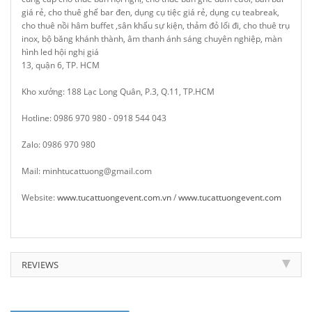
giá rẻ, cho thuê ghế bar đen, dụng cụ tiệc giá rẻ, dụng cụ teabreak,
cho thuê nồi hâm buffet ,sân khấu sự kiện, thảm đỏ lối đi, cho thuê trụ
inox, bộ băng khánh thành, âm thanh ánh sáng chuyên nghiệp, màn
hình led hội nghị giá
13, quận 6, TP. HCM
Kho xưởng: 188 Lạc Long Quân, P.3, Q.11, TP.HCM
Hotline: 0986 970 980 - 0918 544 043
Zalo: 0986 970 980
Mail: minhtucattuong@gmail.com
Website:
www.tucattuongevent.com.vn
/
www.tucattuongevent.com
REVIEWS