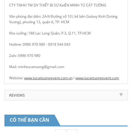
CTY TNHH TM DV THIẾT BỊ SỰ KaIỆN MINH TÚ CÁT TƯỜNG
Văn phòng đaị diện: 2A/4 Đường số 10 ( kế bên Galaxy Kinh Dương
Vương), phường 13, quận 6, TP. HCM
Kho xưởng: 188 Lạc Long Quân, P.3, Q.11, TP.HCM
Hotline: 0986 970 980 - 0918 544 043
Zalo: 0986 970 980
Mail: minhtucattuong@gmail.com
Website:
www.tucattuongevent.com.vn
/
www.tucattuongevent.com
REVIEWS
CÓ THỂ BẠN CẦN