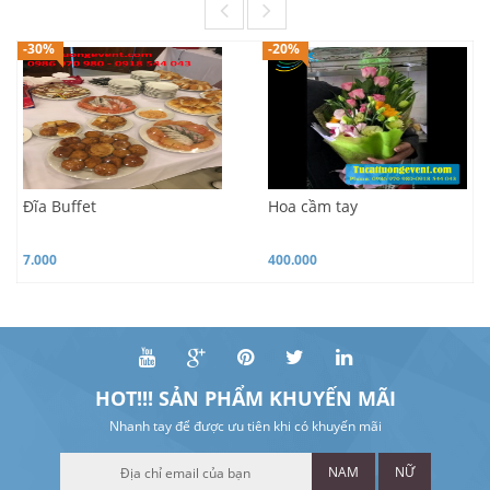
-30%
-20%
Đĩa Buffet
Hoa cầm tay
7.000
400.000
HOT!!! SẢN PHẨM KHUYẾN MÃI
Nhanh tay để được ưu tiên khi có khuyến mãi
NAM
NỮ