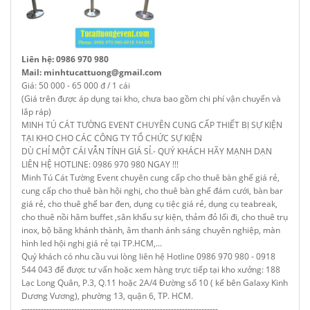
Liên hệ: 0986 970 980
Mail: minhtucattuong@gmail.com
Giá: 50 000 - 65 000 đ / 1 cái
(Giá trên được áp dụng tại kho, chưa bao gồm chi phí vận chuyển và
lắp ráp)
MINH TÚ CÁT TƯỜNG EVENT CHUYÊN CUNG CẤP THIẾT BỊ SỰ KIỆN
TẠI KHO CHO CÁC CÔNG TY TỔ CHỨC SỰ KIỆN
DÙ CHỈ MỘT CÁI VẪN TÍNH GIÁ SỈ.- QUÝ KHÁCH HÃY MẠNH DẠN
LIÊN HỆ HOTLINE: 0986 970 980 NGAY !!!
Minh Tú Cát Tường Event chuyên cung cấp cho thuê bàn ghế giá rẻ,
cung cấp cho thuê bàn hội nghị, cho thuê bàn ghế đám cưới, bàn bar
giá rẻ, cho thuê ghế bar đen, dụng cụ tiệc giá rẻ, dụng cụ teabreak,
cho thuê nồi hâm buffet ,sân khấu sự kiện, thảm đỏ lối đi, cho thuê trụ
inox, bộ băng khánh thành, âm thanh ánh sáng chuyên nghiệp, màn
hình led hội nghị giá rẻ tại TP.HCM,...
Quý khách có nhu cầu vui lòng liên hệ Hotline 0986 970 980 - 0918
544 043 để được tư vấn hoặc xem hàng trực tiếp tại kho xưởng: 188
Lạc Long Quân, P.3, Q.11 hoặc 2A/4 Đường số 10 ( kế bên Galaxy Kinh
Dương Vương), phường 13, quận 6, TP. HCM.
-----------------------------------------------------------------------