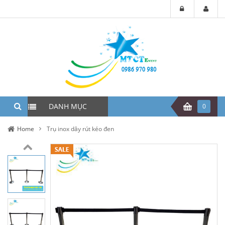
DANH MỤC
0
Home
Trụ inox dây rút kéo đen