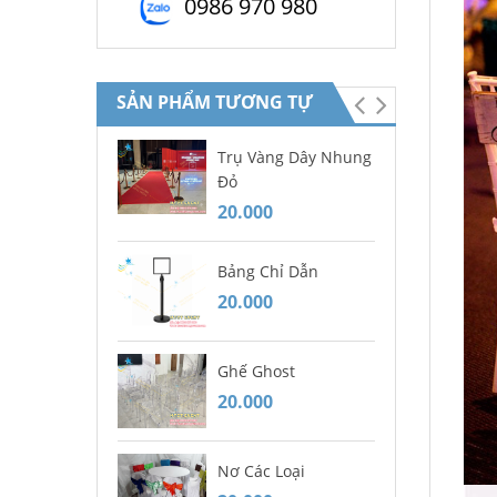
0986 970 980
SẢN PHẨM TƯƠNG TỰ
Trụ Vàng Dây Nhung
Mâ
Đỏ
20
20.000
Bà
Bảng Chỉ Dẫn
20
20.000
Gh
Ghế Ghost
Bà
20.000
20
Nơ Các Loại
Dĩ