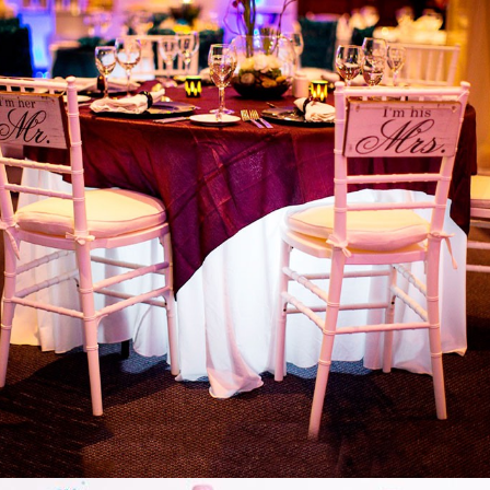
m Xoay
.000
n Tròn Đen
.000
ế Tifany Trắng
n Xanh
.000
a Ăn Uống Các Loại