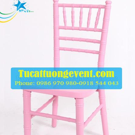
.000
ỗng Tiệc
.000
ế Bar Trắng Lưng
o Và Bàn Bar
.000