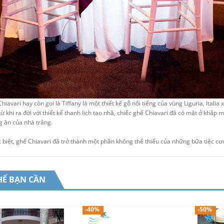
hiavari hay còn gọi là Tiffany là một thiết kế gỗ nổi tiếng của vùng Liguria, Italia 
từ khi ra đời với thiết kế thanh lịch tao nhã, chiếc ghế Chiavari đã có mặt ở khắp
 ăn của nhà trắng.
 biệt, ghế Chiavari đã trở thành một phần không thể thiếu của những bữa tiệc cướ
HỂ BẠN CẦN
-40%
-50%