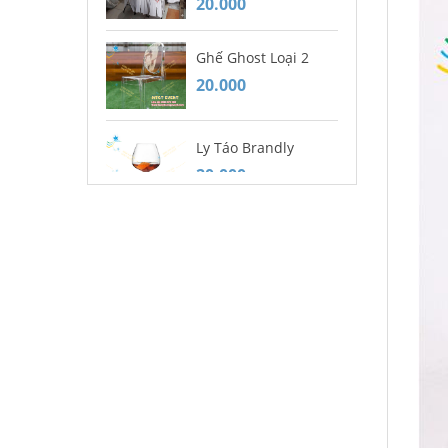
20.000
20
Ghế Ghost Loại 2
Mu
20.000
20
Ly Táo Brandly
Gh
20.000
Ca
20