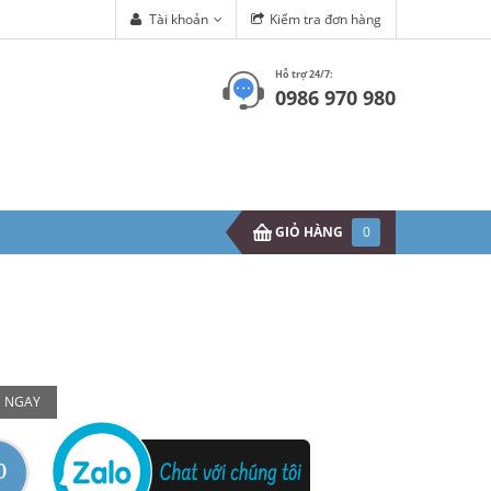
Tài khoản
Kiểm tra đơn hàng
Hỗ trợ 24/7:
0986 970 980
GIỎ HÀNG
0
 NGAY