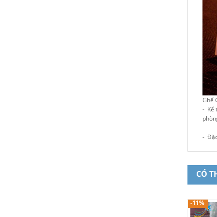
Ghế C
- Kể 
phòng
- Đặc
CÓ T
-11%