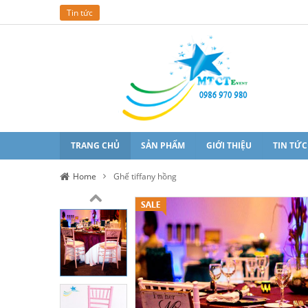
Tin tức
TRANG CHỦ
SẢN PHẨM
GIỚI THIỆU
TIN TỨC
Home
Ghế tiffany hồng