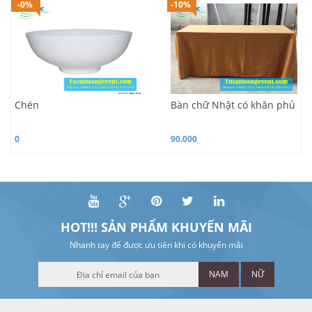
-0%
-10%
Chén
Bàn chữ Nhật có khăn phủ
0
90.000
HOT!!! SẢN PHẨM KHUYẾN MÃI
Nhanh tay để được ưu tiên khi có khuyến mãi
NAM
NỮ