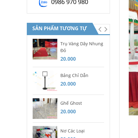
0986 970 980
SẢN PHẨM TƯƠNG TỰ
Trụ Vàng Dây Nhung
Mâ
Đỏ
20
20.000
Bà
Bảng Chỉ Dẫn
20
20.000
Gh
Ghế Ghost
Bà
20.000
20
Nơ Các Loại
Dĩ