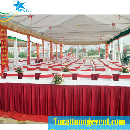
.000
ỗng Tiệc
.000
ế Bar Trắng Lưng
o Và Bàn Bar
.000