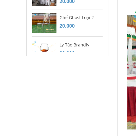
20.000
20
Ghế Ghost Loại 2
Mu
20.000
20
Ly Táo Brandly
Gh
20.000
Ca
20