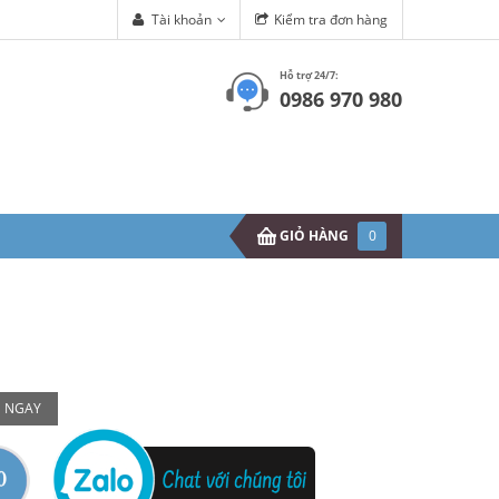
Tài khoản
Kiểm tra đơn hàng
Hỗ trợ 24/7:
0986 970 980
GIỎ HÀNG
0
 NGAY