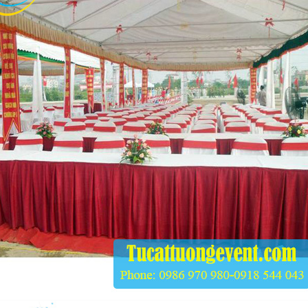
m Xoay
.000
n Tròn Đen
.000
ế Tifany Trắng
n Xanh
.000
a Ăn Uống Các Loại