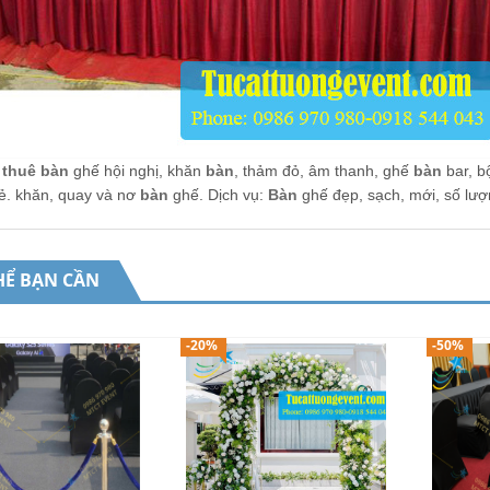
 thuê bàn
ghế hội nghị, khăn
bàn
, thảm đỏ, âm thanh, ghế
bàn
bar, b
rẻ. khăn, quay và nơ
bàn
ghế. Dịch vụ:
Bàn
ghế đẹp, sạch, mới, số lư
HỂ BẠN CẦN
-20%
-50%